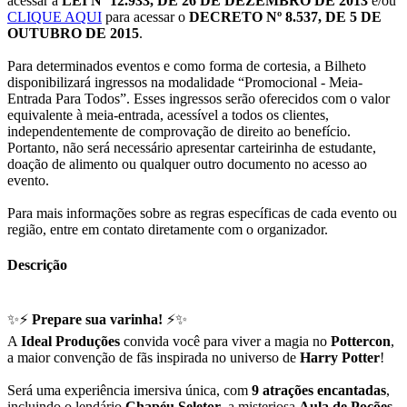
acessar a
LEI Nº 12.933, DE 26 DE DEZEMBRO DE 2013
e/ou
CLIQUE AQUI
para acessar o
DECRETO Nº 8.537, DE 5 DE
OUTUBRO DE 2015
.
Para determinados eventos e como forma de cortesia, a Bilheto
disponibilizará ingressos na modalidade “Promocional - Meia-
Entrada Para Todos”. Esses ingressos serão oferecidos com o valor
equivalente à meia-entrada, acessível a todos os clientes,
independentemente de comprovação de direito ao benefício.
Portanto, não será necessário apresentar carteirinha de estudante,
doação de alimento ou qualquer outro documento no acesso ao
evento.
Para mais informações sobre as regras específicas de cada evento ou
região, entre em contato diretamente com o organizador.
Descrição
✨⚡
Prepare sua varinha!
⚡✨
A
Ideal Produções
convida você para viver a magia no
Pottercon
,
a maior convenção de fãs inspirada no universo de
Harry Potter
!
Será uma experiência imersiva única, com
9 atrações encantadas
,
incluindo o lendário
Chapéu Seletor
, a misteriosa
Aula de Poções
,