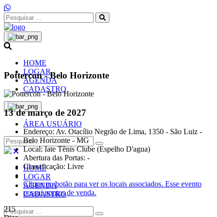
HOME
LOGAR
Pottercon - Belo Horizonte
AGENDA
CADASTRO
13 de março de 2027
ÁREA USUÁRIO
Endereço: Av. Otacílio Negrão de Lima, 1350 - São Luiz -
Belo Horizonte - MG
Local: Iate Tênis Clube (Espelho D'agua)
Abertura das Portas: -
Classificação: Livre
HOME
LOGAR
Clique no botão para ver os locais associados.
Esse evento
AGENDA
possui pontos de venda.
CADASTRO
215