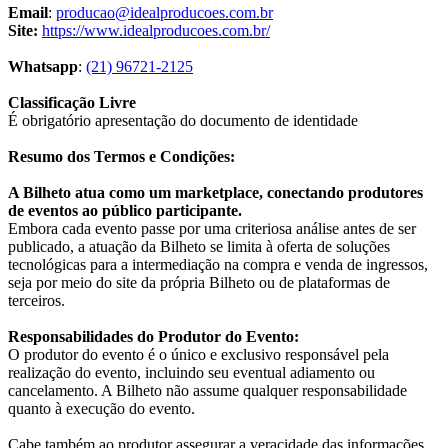
Email
:
producao@idealproducoes.com.br
Site:
https://www.idealproducoes.com.br/
Whatsapp
:
(21) 96721-2125
Classificação Livre
É obrigatório apresentação do documento de identidade
Resumo dos Termos e Condições:
A Bilheto atua como um marketplace, conectando produtores
de eventos ao público participante.
Embora cada evento passe por uma criteriosa análise antes de ser
publicado, a atuação da Bilheto se limita à oferta de soluções
tecnológicas para a intermediação na compra e venda de ingressos,
seja por meio do site da própria Bilheto ou de plataformas de
terceiros.
Responsabilidades do Produtor do Evento:
O produtor do evento é o único e exclusivo responsável pela
realização do evento, incluindo seu eventual adiamento ou
cancelamento. A Bilheto não assume qualquer responsabilidade
quanto à execução do evento.
Cabe também ao produtor assegurar a veracidade das informações