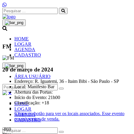
HOME
LOGAR
FM
AGENDA
CADASTRO
20 de março de 2024
ÁREA USUÁRIO
Endereço: R. Iguatemi, 36 - Itaim Bibi - São Paulo - SP
Local: Manifesto Bar
Abertura das Portas:
Início do Evento: 21h00
Classificação: +18
HOME
LOGAR
Clique no botão para ver os locais associados.
Esse evento
AGENDA
possui pontos de venda.
CADASTRO
-869